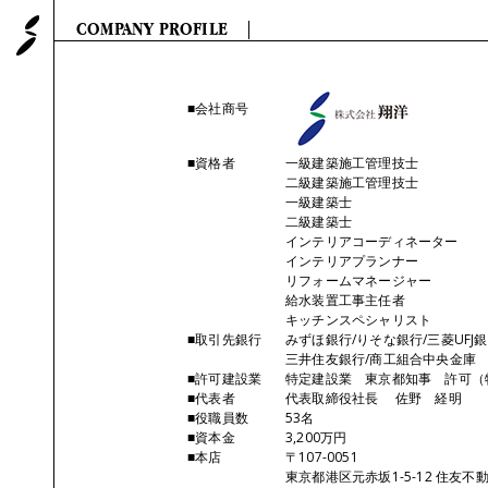
SHOUYO 株式会社 翔洋
COMPANY PROFILE
■会社商号
■資格者
一級建築施工管理技士
二級建築施工管理技士
一級建築士
二級建築士
インテリアコーディネーター
インテリアプランナー
リフォームマネージャー
給水装置工事主任者
キッチンスペシャリスト
■取引先銀行
みずほ銀行/りそな銀行/三菱UFJ
三井住友銀行/商工組合中央金庫
■許可建設業
特定建設業 東京都知事 許可（特-
■代表者
代表取締役社長 佐野 経明
■役職員数
53名
■資本金
3,200万円
■本店
〒107-0051
東京都港区元赤坂1-5-12 住友